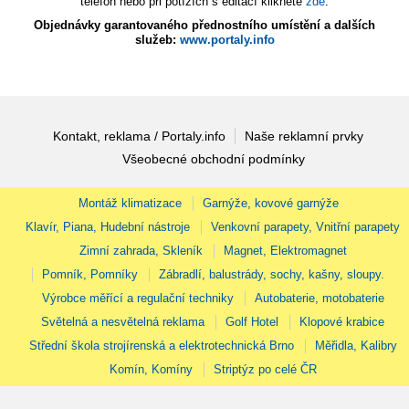
telefon nebo při potížích s editací klikněte
zde
.
Objednávky garantovaného přednostního umístění a dalších
služeb:
www.portaly.info
Kontakt, reklama / Portaly.info
Naše reklamní prvky
Všeobecné obchodní podmínky
Montáž klimatizace
Garnýže, kovové garnýže
Klavír, Piana, Hudební nástroje
Venkovní parapety, Vnitřní parapety
Zimní zahrada, Skleník
Magnet, Elektromagnet
Pomník, Pomníky
Zábradlí, balustrády, sochy, kašny, sloupy.
Výrobce měřící a regulační techniky
Autobaterie, motobaterie
Světelná a nesvětelná reklama
Golf Hotel
Klopové krabice
Střední škola strojírenská a elektrotechnická Brno
Měřidla, Kalibry
Komín, Komíny
Striptýz po celé ČR