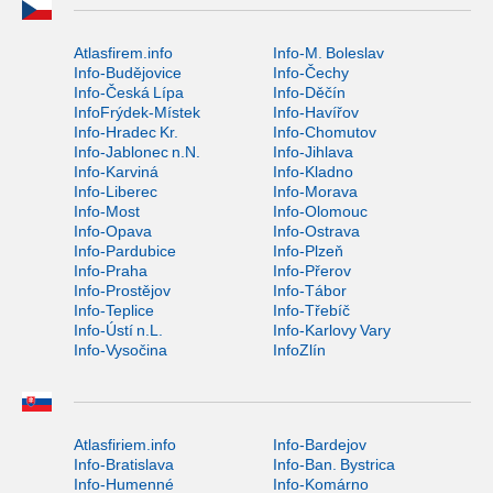
Atlasfirem.info
Info-M. Boleslav
Info-Budějovice
Info-Čechy
Info-Česká Lípa
Info-Děčín
InfoFrýdek-Místek
Info-Havířov
Info-Hradec Kr.
Info-Chomutov
Info-Jablonec n.N.
Info-Jihlava
Info-Karviná
Info-Kladno
Info-Liberec
Info-Morava
Info-Most
Info-Olomouc
Info-Opava
Info-Ostrava
Info-Pardubice
Info-Plzeň
Info-Praha
Info-Přerov
Info-Prostějov
Info-Tábor
Info-Teplice
Info-Třebíč
Info-Ústí n.L.
Info-Karlovy Vary
Info-Vysočina
InfoZlín
Atlasfiriem.info
Info-Bardejov
Info-Bratislava
Info-Ban. Bystrica
Info-Humenné
Info-Komárno