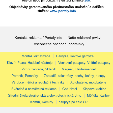
telefon nebo při potížích s editací klikněte
zde
.
Objednávky garantovaného přednostního umístění a dalších
služeb:
www.portaly.info
Kontakt, reklama / Portaly.info
Naše reklamní prvky
Všeobecné obchodní podmínky
Montáž klimatizace
Garnýže, kovové garnýže
Klavír, Piana, Hudební nástroje
Venkovní parapety, Vnitřní parapety
Zimní zahrada, Skleník
Magnet, Elektromagnet
Pomník, Pomníky
Zábradlí, balustrády, sochy, kašny, sloupy.
Výrobce měřící a regulační techniky
Autobaterie, motobaterie
Světelná a nesvětelná reklama
Golf Hotel
Klopové krabice
Střední škola strojírenská a elektrotechnická Brno
Měřidla, Kalibry
Komín, Komíny
Striptýz po celé ČR