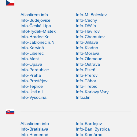
Atlasfirem.info
Info-M. Boleslav
Info-Budějovice
Info-Čechy
Info-Česká Lípa
Info-Děčín
InfoFrýdek-Místek
Info-Havířov
Info-Hradec Kr.
Info-Chomutov
Info-Jablonec n.N.
Info-Jihlava
Info-Karviná
Info-Kladno
Info-Liberec
Info-Morava
Info-Most
Info-Olomouc
Info-Opava
Info-Ostrava
Info-Pardubice
Info-Plzeň
Info-Praha
Info-Přerov
Info-Prostějov
Info-Tábor
Info-Teplice
Info-Třebíč
Info-Ústí n.L.
Info-Karlovy Vary
Info-Vysočina
InfoZlín
Atlasfiriem.info
Info-Bardejov
Info-Bratislava
Info-Ban. Bystrica
Info-Humenné
Info-Komárno