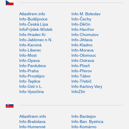
Atlasfirem.info
Info-M. Boleslav
Info-Budějovice
Info-Čechy
Info-Česká Lípa
Info-Děčín
InfoFrýdek-Místek
Info-Havířov
Info-Hradec Kr.
Info-Chomutov
Info-Jablonec n.N.
Info-Jihlava
Info-Karviná
Info-Kladno
Info-Liberec
Info-Morava
Info-Most
Info-Olomouc
Info-Opava
Info-Ostrava
Info-Pardubice
Info-Plzeň
Info-Praha
Info-Přerov
Info-Prostějov
Info-Tábor
Info-Teplice
Info-Třebíč
Info-Ústí n.L.
Info-Karlovy Vary
Info-Vysočina
InfoZlín
Atlasfiriem.info
Info-Bardejov
Info-Bratislava
Info-Ban. Bystrica
Info-Humenné
Info-Komárno