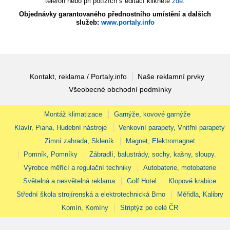
telefon nebo při potížích s editací klikněte
zde
.
Objednávky garantovaného přednostního umístění a dalších
služeb:
www.portaly.info
Kontakt, reklama / Portaly.info
Naše reklamní prvky
Všeobecné obchodní podmínky
Montáž klimatizace
Garnýže, kovové garnýže
Klavír, Piana, Hudební nástroje
Venkovní parapety, Vnitřní parapety
Zimní zahrada, Skleník
Magnet, Elektromagnet
Pomník, Pomníky
Zábradlí, balustrády, sochy, kašny, sloupy.
Výrobce měřící a regulační techniky
Autobaterie, motobaterie
Světelná a nesvětelná reklama
Golf Hotel
Klopové krabice
Střední škola strojírenská a elektrotechnická Brno
Měřidla, Kalibry
Komín, Komíny
Striptýz po celé ČR