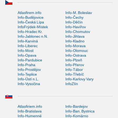
Atlasfirem.info
Info-M. Boleslav
Info-Budějovice
Info-Čechy
Info-Česká Lípa
Info-Děčín
InfoFrýdek-Místek
Info-Havířov
Info-Hradec Kr.
Info-Chomutov
Info-Jablonec n.N.
Info-Jihlava
Info-Karviná
Info-Kladno
Info-Liberec
Info-Morava
Info-Most
Info-Olomouc
Info-Opava
Info-Ostrava
Info-Pardubice
Info-Plzeň
Info-Praha
Info-Přerov
Info-Prostějov
Info-Tábor
Info-Teplice
Info-Třebíč
Info-Ústí n.L.
Info-Karlovy Vary
Info-Vysočina
InfoZlín
Atlasfiriem.info
Info-Bardejov
Info-Bratislava
Info-Ban. Bystrica
Info-Humenné
Info-Komárno