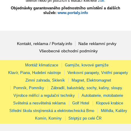
telefon nebo při potížích s editací klikněte
zde
.
Objednávky garantovaného přednostního umístění a dalších
služeb:
www.portaly.info
Kontakt, reklama / Portaly.info
Naše reklamní prvky
Všeobecné obchodní podmínky
Montáž klimatizace
Garnýže, kovové garnýže
Klavír, Piana, Hudební nástroje
Venkovní parapety, Vnitřní parapety
Zimní zahrada, Skleník
Magnet, Elektromagnet
Pomník, Pomníky
Zábradlí, balustrády, sochy, kašny, sloupy.
Výrobce měřící a regulační techniky
Autobaterie, motobaterie
Světelná a nesvětelná reklama
Golf Hotel
Klopové krabice
Střední škola strojírenská a elektrotechnická Brno
Měřidla, Kalibry
Komín, Komíny
Striptýz po celé ČR