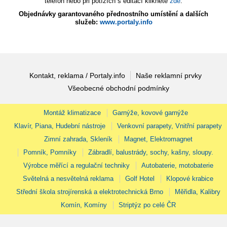
telefon nebo při potížích s editací klikněte
zde
.
Objednávky garantovaného přednostního umístění a dalších
služeb:
www.portaly.info
Kontakt, reklama / Portaly.info
Naše reklamní prvky
Všeobecné obchodní podmínky
Montáž klimatizace
Garnýže, kovové garnýže
Klavír, Piana, Hudební nástroje
Venkovní parapety, Vnitřní parapety
Zimní zahrada, Skleník
Magnet, Elektromagnet
Pomník, Pomníky
Zábradlí, balustrády, sochy, kašny, sloupy.
Výrobce měřící a regulační techniky
Autobaterie, motobaterie
Světelná a nesvětelná reklama
Golf Hotel
Klopové krabice
Střední škola strojírenská a elektrotechnická Brno
Měřidla, Kalibry
Komín, Komíny
Striptýz po celé ČR