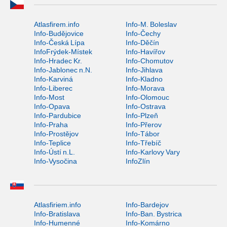
Atlasfirem.info
Info-M. Boleslav
Info-Budějovice
Info-Čechy
Info-Česká Lípa
Info-Děčín
InfoFrýdek-Místek
Info-Havířov
Info-Hradec Kr.
Info-Chomutov
Info-Jablonec n.N.
Info-Jihlava
Info-Karviná
Info-Kladno
Info-Liberec
Info-Morava
Info-Most
Info-Olomouc
Info-Opava
Info-Ostrava
Info-Pardubice
Info-Plzeň
Info-Praha
Info-Přerov
Info-Prostějov
Info-Tábor
Info-Teplice
Info-Třebíč
Info-Ústí n.L.
Info-Karlovy Vary
Info-Vysočina
InfoZlín
Atlasfiriem.info
Info-Bardejov
Info-Bratislava
Info-Ban. Bystrica
Info-Humenné
Info-Komárno