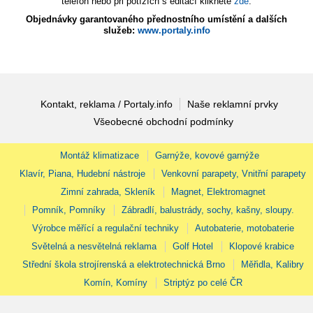
telefon nebo při potížích s editací klikněte
zde
.
Objednávky garantovaného přednostního umístění a dalších
služeb:
www.portaly.info
Kontakt, reklama / Portaly.info
Naše reklamní prvky
Všeobecné obchodní podmínky
Montáž klimatizace
Garnýže, kovové garnýže
Klavír, Piana, Hudební nástroje
Venkovní parapety, Vnitřní parapety
Zimní zahrada, Skleník
Magnet, Elektromagnet
Pomník, Pomníky
Zábradlí, balustrády, sochy, kašny, sloupy.
Výrobce měřící a regulační techniky
Autobaterie, motobaterie
Světelná a nesvětelná reklama
Golf Hotel
Klopové krabice
Střední škola strojírenská a elektrotechnická Brno
Měřidla, Kalibry
Komín, Komíny
Striptýz po celé ČR