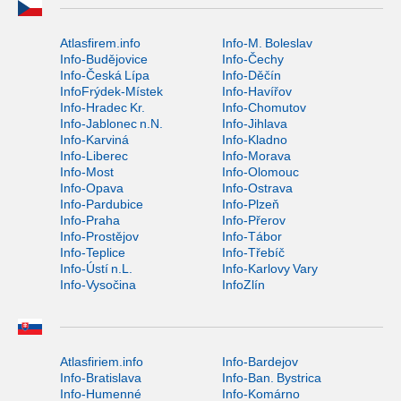
Atlasfirem.info
Info-M. Boleslav
Info-Budějovice
Info-Čechy
Info-Česká Lípa
Info-Děčín
InfoFrýdek-Místek
Info-Havířov
Info-Hradec Kr.
Info-Chomutov
Info-Jablonec n.N.
Info-Jihlava
Info-Karviná
Info-Kladno
Info-Liberec
Info-Morava
Info-Most
Info-Olomouc
Info-Opava
Info-Ostrava
Info-Pardubice
Info-Plzeň
Info-Praha
Info-Přerov
Info-Prostějov
Info-Tábor
Info-Teplice
Info-Třebíč
Info-Ústí n.L.
Info-Karlovy Vary
Info-Vysočina
InfoZlín
Atlasfiriem.info
Info-Bardejov
Info-Bratislava
Info-Ban. Bystrica
Info-Humenné
Info-Komárno