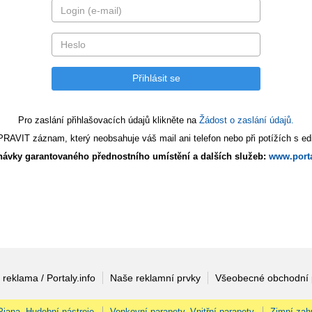
Pro zaslání přihlašovacích údajů klikněte na
Žádost o zaslání údajů.
AVIT záznam, který neobsahuje váš mail ani telefon nebo při potížích s edi
ávky garantovaného přednostního umístění a dalších služeb:
www.porta
 reklama / Portaly.info
Naše reklamní prvky
Všeobecné obchodní
 Piana, Hudební nástroje
Venkovní parapety, Vnitřní parapety
Zimní zah