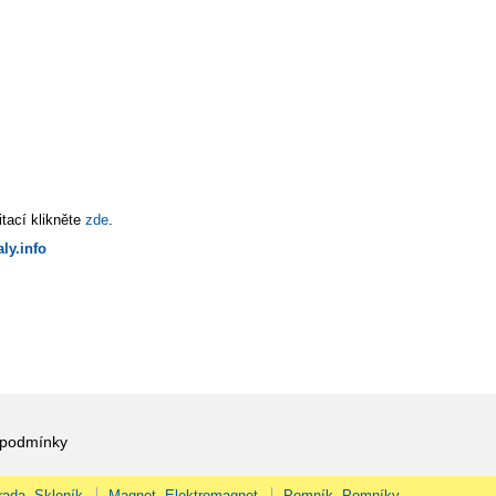
tací klikněte
zde
.
ly.info
 podmínky
rada, Skleník
Magnet, Elektromagnet
Pomník, Pomníky