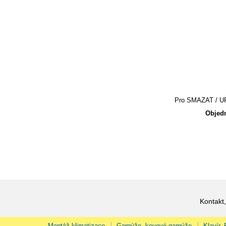
Pro SMAZAT / UPR
Objedn
Kontakt,
Montáž klimatizace
Garnýže, kovové garnýže
Klavír,