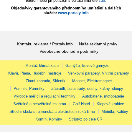
telefon nebo při potížích s editací klikněte
zde
.
Objednávky garantovaného přednostního umístění a dalších
služeb:
www.portaly.info
Kontakt, reklama / Portaly.info
Naše reklamní prvky
Všeobecné obchodní podmínky
Montáž klimatizace
Garnýže, kovové garnýže
Klavír, Piana, Hudební nástroje
Venkovní parapety, Vnitřní parapety
Zimní zahrada, Skleník
Magnet, Elektromagnet
Pomník, Pomníky
Zábradlí, balustrády, sochy, kašny, sloupy.
Výrobce měřící a regulační techniky
Autobaterie, motobaterie
Světelná a nesvětelná reklama
Golf Hotel
Klopové krabice
Střední škola strojírenská a elektrotechnická Brno
Měřidla, Kalibry
Komín, Komíny
Striptýz po celé ČR