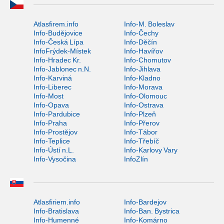
Atlasfirem.info
Info-M. Boleslav
Info-Budějovice
Info-Čechy
Info-Česká Lípa
Info-Děčín
InfoFrýdek-Místek
Info-Havířov
Info-Hradec Kr.
Info-Chomutov
Info-Jablonec n.N.
Info-Jihlava
Info-Karviná
Info-Kladno
Info-Liberec
Info-Morava
Info-Most
Info-Olomouc
Info-Opava
Info-Ostrava
Info-Pardubice
Info-Plzeň
Info-Praha
Info-Přerov
Info-Prostějov
Info-Tábor
Info-Teplice
Info-Třebíč
Info-Ústí n.L.
Info-Karlovy Vary
Info-Vysočina
InfoZlín
Atlasfiriem.info
Info-Bardejov
Info-Bratislava
Info-Ban. Bystrica
Info-Humenné
Info-Komárno