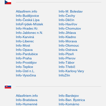
Atlasfirem.info
Info-M. Boleslav
Info-Budějovice
Info-Čechy
Info-Česká Lípa
Info-Děčín
InfoFrýdek-Místek
Info-Havířov
Info-Hradec Kr.
Info-Chomutov
Info-Jablonec n.N.
Info-Jihlava
Info-Karviná
Info-Kladno
Info-Liberec
Info-Morava
Info-Most
Info-Olomouc
Info-Opava
Info-Ostrava
Info-Pardubice
Info-Plzeň
Info-Praha
Info-Přerov
Info-Prostějov
Info-Tábor
Info-Teplice
Info-Třebíč
Info-Ústí n.L.
Info-Karlovy Vary
Info-Vysočina
InfoZlín
Atlasfiriem.info
Info-Bardejov
Info-Bratislava
Info-Ban. Bystrica
Info-Humenné
Info-Komárno