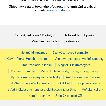
telefon nebo při potížích s editací klikněte
zde
.
Objednávky garantovaného přednostního umístění a dalších
služeb:
www.portaly.info
Kontakt, reklama / Portaly.info
Naše reklamní prvky
Všeobecné obchodní podmínky
Montáž klimatizace
Garnýže, kovové garnýže
Klavír, Piana, Hudební nástroje
Venkovní parapety, Vnitřní parapety
Zimní zahrada, Skleník
Magnet, Elektromagnet
Pomník, Pomníky
Zábradlí, balustrády, sochy, kašny, sloupy.
Výrobce měřící a regulační techniky
Autobaterie, motobaterie
Světelná a nesvětelná reklama
Golf Hotel
Klopové krabice
Střední škola strojírenská a elektrotechnická Brno
Měřidla, Kalibry
Komín, Komíny
Striptýz po celé ČR