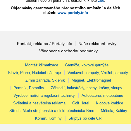
telefon nebo při potížích s editací klikněte
zde
.
Objednávky garantovaného přednostního umístění a dalších
služeb:
www.portaly.info
Kontakt, reklama / Portaly.info
Naše reklamní prvky
Všeobecné obchodní podmínky
Montáž klimatizace
Garnýže, kovové garnýže
Klavír, Piana, Hudební nástroje
Venkovní parapety, Vnitřní parapety
Zimní zahrada, Skleník
Magnet, Elektromagnet
Pomník, Pomníky
Zábradlí, balustrády, sochy, kašny, sloupy.
Výrobce měřící a regulační techniky
Autobaterie, motobaterie
Světelná a nesvětelná reklama
Golf Hotel
Klopové krabice
Střední škola strojírenská a elektrotechnická Brno
Měřidla, Kalibry
Komín, Komíny
Striptýz po celé ČR