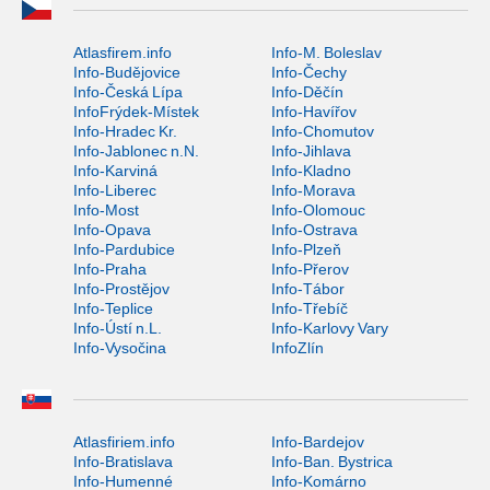
Atlasfirem.info
Info-M. Boleslav
Info-Budějovice
Info-Čechy
Info-Česká Lípa
Info-Děčín
InfoFrýdek-Místek
Info-Havířov
Info-Hradec Kr.
Info-Chomutov
Info-Jablonec n.N.
Info-Jihlava
Info-Karviná
Info-Kladno
Info-Liberec
Info-Morava
Info-Most
Info-Olomouc
Info-Opava
Info-Ostrava
Info-Pardubice
Info-Plzeň
Info-Praha
Info-Přerov
Info-Prostějov
Info-Tábor
Info-Teplice
Info-Třebíč
Info-Ústí n.L.
Info-Karlovy Vary
Info-Vysočina
InfoZlín
Atlasfiriem.info
Info-Bardejov
Info-Bratislava
Info-Ban. Bystrica
Info-Humenné
Info-Komárno