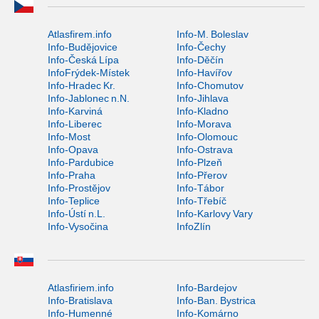
Atlasfirem.info
Info-M. Boleslav
Info-Budějovice
Info-Čechy
Info-Česká Lípa
Info-Děčín
InfoFrýdek-Místek
Info-Havířov
Info-Hradec Kr.
Info-Chomutov
Info-Jablonec n.N.
Info-Jihlava
Info-Karviná
Info-Kladno
Info-Liberec
Info-Morava
Info-Most
Info-Olomouc
Info-Opava
Info-Ostrava
Info-Pardubice
Info-Plzeň
Info-Praha
Info-Přerov
Info-Prostějov
Info-Tábor
Info-Teplice
Info-Třebíč
Info-Ústí n.L.
Info-Karlovy Vary
Info-Vysočina
InfoZlín
Atlasfiriem.info
Info-Bardejov
Info-Bratislava
Info-Ban. Bystrica
Info-Humenné
Info-Komárno