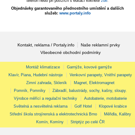
telefon nebo při potížích s editací klikněte
zde
.
Objednávky garantovaného přednostního umístění a dalších
služeb:
www.portaly.info
Kontakt, reklama / Portaly.info
Naše reklamní prvky
Všeobecné obchodní podmínky
Montáž klimatizace
Garnýže, kovové garnýže
Klavír, Piana, Hudební nástroje
Venkovní parapety, Vnitřní parapety
Zimní zahrada, Skleník
Magnet, Elektromagnet
Pomník, Pomníky
Zábradlí, balustrády, sochy, kašny, sloupy.
Výrobce měřící a regulační techniky
Autobaterie, motobaterie
Světelná a nesvětelná reklama
Golf Hotel
Klopové krabice
Střední škola strojírenská a elektrotechnická Brno
Měřidla, Kalibry
Komín, Komíny
Striptýz po celé ČR