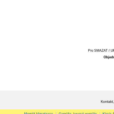
Pro SMAZAT / UPR
Objedn
Kontakt,
Montáž klimatizace
Garnýže, kovové garnýže
Klavír,