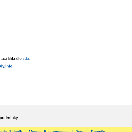
tací klikněte
zde
.
ly.info
 podmínky
rada, Skleník
Magnet, Elektromagnet
Pomník, Pomníky