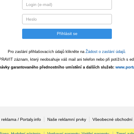
Pro zaslání přihlašovacích údajů klikněte na
Žádost o zaslání údajů.
AVIT záznam, který neobsahuje váš mail ani telefon nebo při potížích s edi
ávky garantovaného přednostního umístění a dalších služeb:
www.porta
 reklama / Portaly.info
Naše reklamní prvky
Všeobecné obchodní
 Piana, Hudební nástroje
Venkovní parapety, Vnitřní parapety
Zimní zah