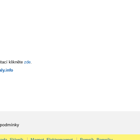
tací klikněte
zde
.
ly.info
 podmínky
rada, Skleník
Magnet, Elektromagnet
Pomník, Pomníky