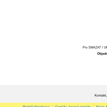
Pro SMAZAT / UPR
Objedn
Kontakt,
Montáž klimatizace
Garnýže, kovové garnýže
Klavír,