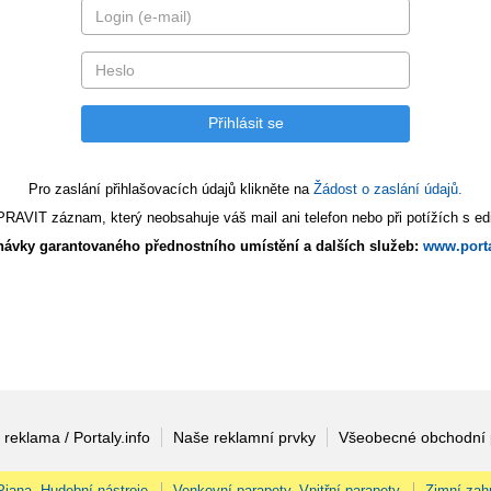
Pro zaslání přihlašovacích údajů klikněte na
Žádost o zaslání údajů.
AVIT záznam, který neobsahuje váš mail ani telefon nebo při potížích s edi
ávky garantovaného přednostního umístění a dalších služeb:
www.porta
 reklama / Portaly.info
Naše reklamní prvky
Všeobecné obchodní
 Piana, Hudební nástroje
Venkovní parapety, Vnitřní parapety
Zimní zah