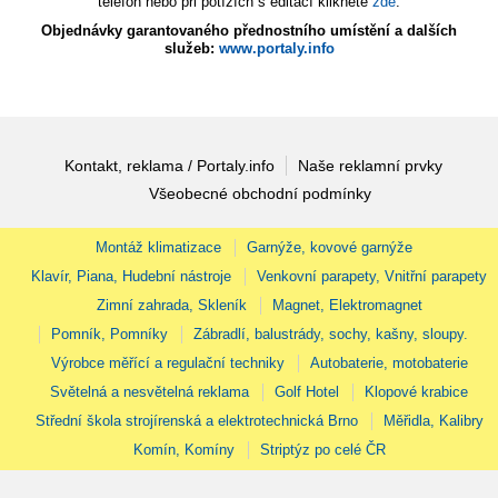
telefon nebo při potížích s editací klikněte
zde
.
Objednávky garantovaného přednostního umístění a dalších
služeb:
www.portaly.info
Kontakt, reklama / Portaly.info
Naše reklamní prvky
Všeobecné obchodní podmínky
Montáž klimatizace
Garnýže, kovové garnýže
Klavír, Piana, Hudební nástroje
Venkovní parapety, Vnitřní parapety
Zimní zahrada, Skleník
Magnet, Elektromagnet
Pomník, Pomníky
Zábradlí, balustrády, sochy, kašny, sloupy.
Výrobce měřící a regulační techniky
Autobaterie, motobaterie
Světelná a nesvětelná reklama
Golf Hotel
Klopové krabice
Střední škola strojírenská a elektrotechnická Brno
Měřidla, Kalibry
Komín, Komíny
Striptýz po celé ČR