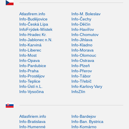
Atlasfirem.info
Info-M. Boleslav
Info-Budějovice
Info-Čechy
Info-Česká Lípa
Info-Děčín
InfoFrýdek-Místek
Info-Havířov
Info-Hradec Kr.
Info-Chomutov
Info-Jablonec n.N.
Info-Jihlava
Info-Karviná
Info-Kladno
Info-Liberec
Info-Morava
Info-Most
Info-Olomouc
Info-Opava
Info-Ostrava
Info-Pardubice
Info-Plzeň
Info-Praha
Info-Přerov
Info-Prostějov
Info-Tábor
Info-Teplice
Info-Třebíč
Info-Ústí n.L.
Info-Karlovy Vary
Info-Vysočina
InfoZlín
Atlasfiriem.info
Info-Bardejov
Info-Bratislava
Info-Ban. Bystrica
Info-Humenné
Info-Komárno