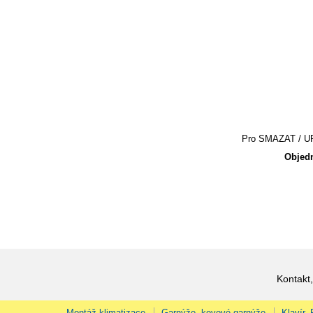
Pro SMAZAT / UPR
Objedn
Kontakt,
Montáž klimatizace
Garnýže, kovové garnýže
Klavír,