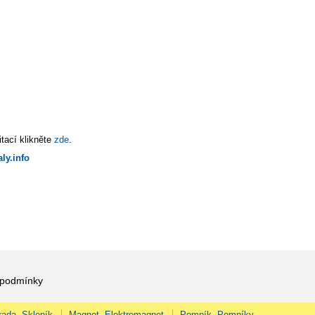
tací klikněte
zde
.
ly.info
 podmínky
rada, Skleník
Magnet, Elektromagnet
Pomník, Pomníky