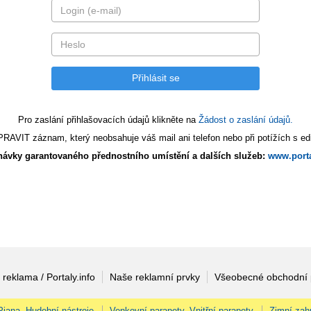
Pro zaslání přihlašovacích údajů klikněte na
Žádost o zaslání údajů.
AVIT záznam, který neobsahuje váš mail ani telefon nebo při potížích s edi
ávky garantovaného přednostního umístění a dalších služeb:
www.porta
 reklama / Portaly.info
Naše reklamní prvky
Všeobecné obchodní
 Piana, Hudební nástroje
Venkovní parapety, Vnitřní parapety
Zimní zah