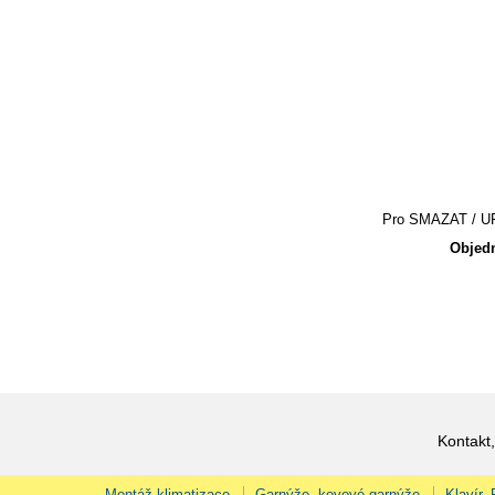
Pro SMAZAT / UPR
Objedn
Kontakt,
Montáž klimatizace
Garnýže, kovové garnýže
Klavír,