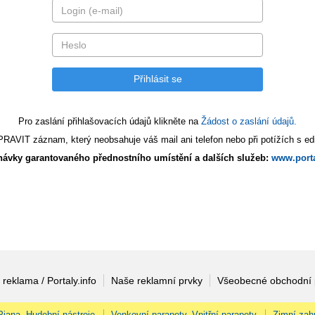
Pro zaslání přihlašovacích údajů klikněte na
Žádost o zaslání údajů.
AVIT záznam, který neobsahuje váš mail ani telefon nebo při potížích s edi
ávky garantovaného přednostního umístění a dalších služeb:
www.porta
 reklama / Portaly.info
Naše reklamní prvky
Všeobecné obchodní
 Piana, Hudební nástroje
Venkovní parapety, Vnitřní parapety
Zimní zah