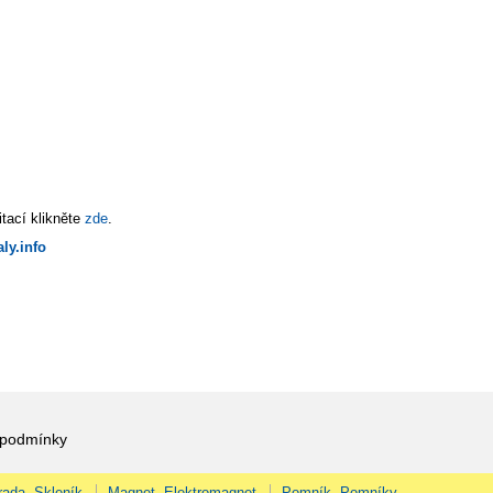
tací klikněte
zde
.
ly.info
 podmínky
rada, Skleník
Magnet, Elektromagnet
Pomník, Pomníky