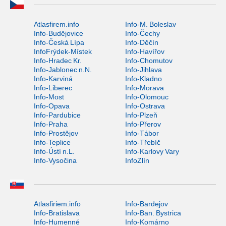
Atlasfirem.info
Info-M. Boleslav
Info-Budějovice
Info-Čechy
Info-Česká Lípa
Info-Děčín
InfoFrýdek-Místek
Info-Havířov
Info-Hradec Kr.
Info-Chomutov
Info-Jablonec n.N.
Info-Jihlava
Info-Karviná
Info-Kladno
Info-Liberec
Info-Morava
Info-Most
Info-Olomouc
Info-Opava
Info-Ostrava
Info-Pardubice
Info-Plzeň
Info-Praha
Info-Přerov
Info-Prostějov
Info-Tábor
Info-Teplice
Info-Třebíč
Info-Ústí n.L.
Info-Karlovy Vary
Info-Vysočina
InfoZlín
Atlasfiriem.info
Info-Bardejov
Info-Bratislava
Info-Ban. Bystrica
Info-Humenné
Info-Komárno