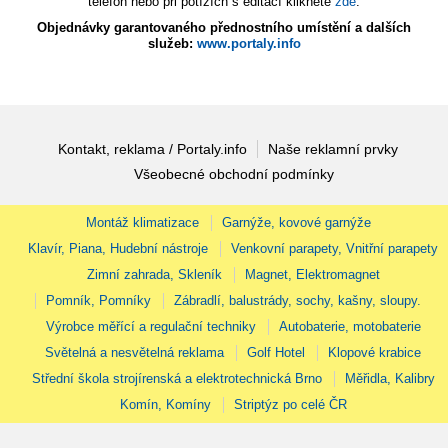
telefon nebo při potížích s editací klikněte
zde
.
Objednávky garantovaného přednostního umístění a dalších
služeb:
www.portaly.info
Kontakt, reklama / Portaly.info
Naše reklamní prvky
Všeobecné obchodní podmínky
Montáž klimatizace
Garnýže, kovové garnýže
Klavír, Piana, Hudební nástroje
Venkovní parapety, Vnitřní parapety
Zimní zahrada, Skleník
Magnet, Elektromagnet
Pomník, Pomníky
Zábradlí, balustrády, sochy, kašny, sloupy.
Výrobce měřící a regulační techniky
Autobaterie, motobaterie
Světelná a nesvětelná reklama
Golf Hotel
Klopové krabice
Střední škola strojírenská a elektrotechnická Brno
Měřidla, Kalibry
Komín, Komíny
Striptýz po celé ČR