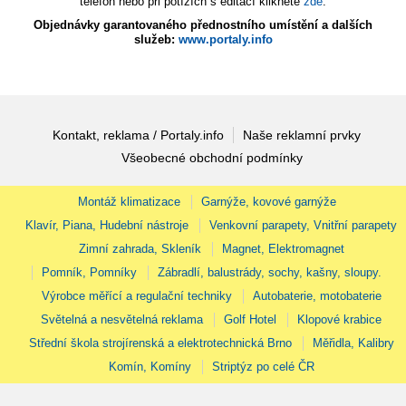
telefon nebo při potížích s editací klikněte
zde
.
Objednávky garantovaného přednostního umístění a dalších
služeb:
www.portaly.info
Kontakt, reklama / Portaly.info
Naše reklamní prvky
Všeobecné obchodní podmínky
Montáž klimatizace
Garnýže, kovové garnýže
Klavír, Piana, Hudební nástroje
Venkovní parapety, Vnitřní parapety
Zimní zahrada, Skleník
Magnet, Elektromagnet
Pomník, Pomníky
Zábradlí, balustrády, sochy, kašny, sloupy.
Výrobce měřící a regulační techniky
Autobaterie, motobaterie
Světelná a nesvětelná reklama
Golf Hotel
Klopové krabice
Střední škola strojírenská a elektrotechnická Brno
Měřidla, Kalibry
Komín, Komíny
Striptýz po celé ČR