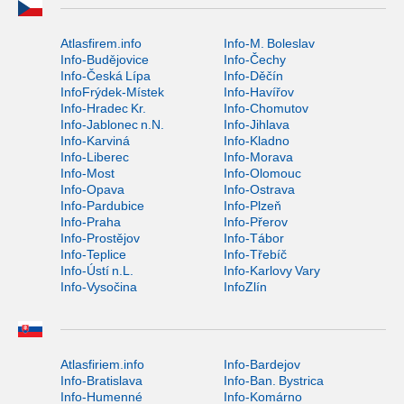
Atlasfirem.info
Info-M. Boleslav
Info-Budějovice
Info-Čechy
Info-Česká Lípa
Info-Děčín
InfoFrýdek-Místek
Info-Havířov
Info-Hradec Kr.
Info-Chomutov
Info-Jablonec n.N.
Info-Jihlava
Info-Karviná
Info-Kladno
Info-Liberec
Info-Morava
Info-Most
Info-Olomouc
Info-Opava
Info-Ostrava
Info-Pardubice
Info-Plzeň
Info-Praha
Info-Přerov
Info-Prostějov
Info-Tábor
Info-Teplice
Info-Třebíč
Info-Ústí n.L.
Info-Karlovy Vary
Info-Vysočina
InfoZlín
Atlasfiriem.info
Info-Bardejov
Info-Bratislava
Info-Ban. Bystrica
Info-Humenné
Info-Komárno