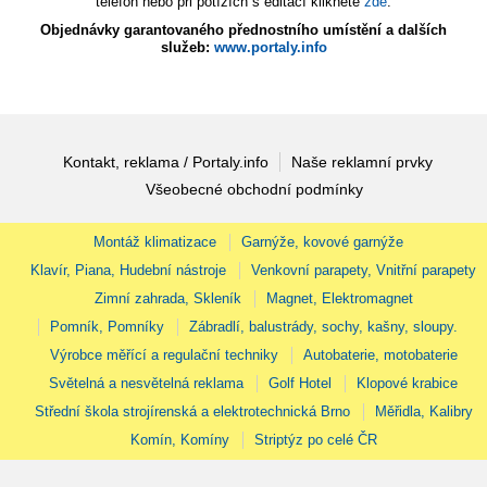
telefon nebo při potížích s editací klikněte
zde
.
Objednávky garantovaného přednostního umístění a dalších
služeb:
www.portaly.info
Kontakt, reklama / Portaly.info
Naše reklamní prvky
Všeobecné obchodní podmínky
Montáž klimatizace
Garnýže, kovové garnýže
Klavír, Piana, Hudební nástroje
Venkovní parapety, Vnitřní parapety
Zimní zahrada, Skleník
Magnet, Elektromagnet
Pomník, Pomníky
Zábradlí, balustrády, sochy, kašny, sloupy.
Výrobce měřící a regulační techniky
Autobaterie, motobaterie
Světelná a nesvětelná reklama
Golf Hotel
Klopové krabice
Střední škola strojírenská a elektrotechnická Brno
Měřidla, Kalibry
Komín, Komíny
Striptýz po celé ČR