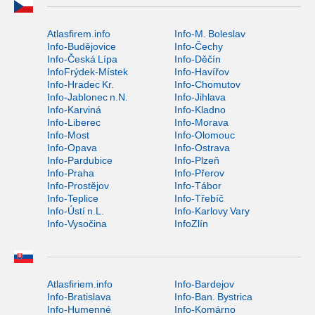
Atlasfirem.info
Info-M. Boleslav
Info-Budějovice
Info-Čechy
Info-Česká Lípa
Info-Děčín
InfoFrýdek-Místek
Info-Havířov
Info-Hradec Kr.
Info-Chomutov
Info-Jablonec n.N.
Info-Jihlava
Info-Karviná
Info-Kladno
Info-Liberec
Info-Morava
Info-Most
Info-Olomouc
Info-Opava
Info-Ostrava
Info-Pardubice
Info-Plzeň
Info-Praha
Info-Přerov
Info-Prostějov
Info-Tábor
Info-Teplice
Info-Třebíč
Info-Ústí n.L.
Info-Karlovy Vary
Info-Vysočina
InfoZlín
Atlasfiriem.info
Info-Bardejov
Info-Bratislava
Info-Ban. Bystrica
Info-Humenné
Info-Komárno