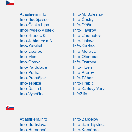
Atlasfirem.info
Info-M. Boleslav
Info-Budějovice
Info-Čechy
Info-Česká Lípa
Info-Děčín
InfoFrýdek-Místek
Info-Havířov
Info-Hradec Kr.
Info-Chomutov
Info-Jablonec n.N.
Info-Jihlava
Info-Karviná
Info-Kladno
Info-Liberec
Info-Morava
Info-Most
Info-Olomouc
Info-Opava
Info-Ostrava
Info-Pardubice
Info-Plzeň
Info-Praha
Info-Přerov
Info-Prostějov
Info-Tábor
Info-Teplice
Info-Třebíč
Info-Ústí n.L.
Info-Karlovy Vary
Info-Vysočina
InfoZlín
Atlasfiriem.info
Info-Bardejov
Info-Bratislava
Info-Ban. Bystrica
Info-Humenné
Info-Komárno