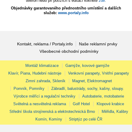
telefon nebo při potížích s editací klikněte
zde
.
Objednávky garantovaného přednostního umístění a dalších
služeb:
www.portaly.info
Kontakt, reklama / Portaly.info
Naše reklamní prvky
Všeobecné obchodní podmínky
Montáž klimatizace
Garnýže, kovové garnýže
Klavír, Piana, Hudební nástroje
Venkovní parapety, Vnitřní parapety
Zimní zahrada, Skleník
Magnet, Elektromagnet
Pomník, Pomníky
Zábradlí, balustrády, sochy, kašny, sloupy.
Výrobce měřící a regulační techniky
Autobaterie, motobaterie
Světelná a nesvětelná reklama
Golf Hotel
Klopové krabice
Střední škola strojírenská a elektrotechnická Brno
Měřidla, Kalibry
Komín, Komíny
Striptýz po celé ČR