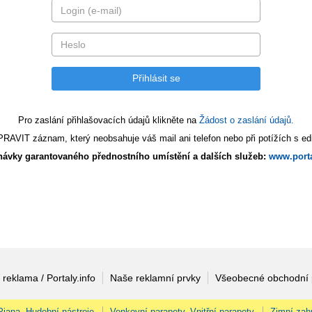
Pro zaslání přihlašovacích údajů klikněte na
Žádost o zaslání údajů.
AVIT záznam, který neobsahuje váš mail ani telefon nebo při potížích s edi
ávky garantovaného přednostního umístění a dalších služeb:
www.porta
 reklama / Portaly.info
Naše reklamní prvky
Všeobecné obchodní
 Piana, Hudební nástroje
Venkovní parapety, Vnitřní parapety
Zimní zah