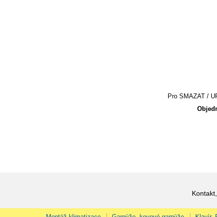
Pro SMAZAT / UPR
Objedn
Kontakt,
Montáž klimatizace
Garnýže, kovové garnýže
Klavír,