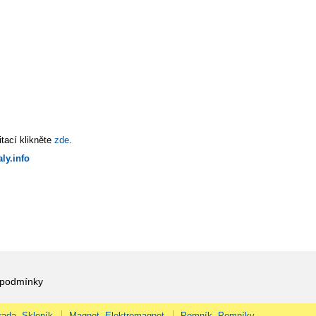
tací klikněte
zde
.
ly.info
 podmínky
rada, Skleník
Magnet, Elektromagnet
Pomník, Pomníky