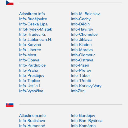
Atlasfirem.info
Info-M. Boleslav
Info-Budějovice
Info-Čechy
Info-Česká Lípa
Info-Děčín
InfoFrýdek-Místek
Info-Havířov
Info-Hradec Kr.
Info-Chomutov
Info-Jablonec n.N.
Info-Jihlava
Info-Karviná
Info-Kladno
Info-Liberec
Info-Morava
Info-Most
Info-Olomouc
Info-Opava
Info-Ostrava
Info-Pardubice
Info-Plzeň
Info-Praha
Info-Přerov
Info-Prostějov
Info-Tábor
Info-Teplice
Info-Třebíč
Info-Ústí n.L.
Info-Karlovy Vary
Info-Vysočina
InfoZlín
Atlasfiriem.info
Info-Bardejov
Info-Bratislava
Info-Ban. Bystrica
Info-Humenné
Info-Komárno