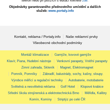
telefon nebo při potížích s editací klikněte
zde
.
Objednávky garantovaného přednostního umístění a dalších
služeb:
www.portaly.info
Kontakt, reklama / Portaly.info
Naše reklamní prvky
Všeobecné obchodní podmínky
Montáž klimatizace
Garnýže, kovové garnýže
Klavír, Piana, Hudební nástroje
Venkovní parapety, Vnitřní parapety
Zimní zahrada, Skleník
Magnet, Elektromagnet
Pomník, Pomníky
Zábradlí, balustrády, sochy, kašny, sloupy.
Výrobce měřící a regulační techniky
Autobaterie, motobaterie
Světelná a nesvětelná reklama
Golf Hotel
Klopové krabice
Střední škola strojírenská a elektrotechnická Brno
Měřidla, Kalibry
Komín, Komíny
Striptýz po celé ČR