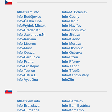
Atlasfirem.info
Info-M. Boleslav
Info-Budějovice
Info-Čechy
Info-Česká Lípa
Info-Děčín
InfoFrýdek-Místek
Info-Havířov
Info-Hradec Kr.
Info-Chomutov
Info-Jablonec n.N.
Info-Jihlava
Info-Karviná
Info-Kladno
Info-Liberec
Info-Morava
Info-Most
Info-Olomouc
Info-Opava
Info-Ostrava
Info-Pardubice
Info-Plzeň
Info-Praha
Info-Přerov
Info-Prostějov
Info-Tábor
Info-Teplice
Info-Třebíč
Info-Ústí n.L.
Info-Karlovy Vary
Info-Vysočina
InfoZlín
Atlasfiriem.info
Info-Bardejov
Info-Bratislava
Info-Ban. Bystrica
Info-Humenné
Info-Komárno