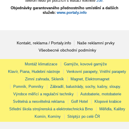
telefon nebo při potížích s editací klikněte
zde
.
Objednávky garantovaného přednostního umístění a dalších
služeb:
www.portaly.info
Kontakt, reklama / Portaly.info
Naše reklamní prvky
Všeobecné obchodní podmínky
Montáž klimatizace
Garnýže, kovové garnýže
Klavír, Piana, Hudební nástroje
Venkovní parapety, Vnitřní parapety
Zimní zahrada, Skleník
Magnet, Elektromagnet
Pomník, Pomníky
Zábradlí, balustrády, sochy, kašny, sloupy.
Výrobce měřící a regulační techniky
Autobaterie, motobaterie
Světelná a nesvětelná reklama
Golf Hotel
Klopové krabice
Střední škola strojírenská a elektrotechnická Brno
Měřidla, Kalibry
Komín, Komíny
Striptýz po celé ČR