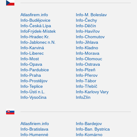
Atlasfirem.info
Info-M. Boleslav
Info-Budějovice
Info-Čechy
Info-Česká Lípa
Info-Děčín
InfoFrýdek-Místek
Info-Havířov
Info-Hradec Kr.
Info-Chomutov
Info-Jablonec n.N.
Info-Jihlava
Info-Karviná
Info-Kladno
Info-Liberec
Info-Morava
Info-Most
Info-Olomouc
Info-Opava
Info-Ostrava
Info-Pardubice
Info-Plzeň
Info-Praha
Info-Přerov
Info-Prostějov
Info-Tábor
Info-Teplice
Info-Třebíč
Info-Ústí n.L.
Info-Karlovy Vary
Info-Vysočina
InfoZlín
Atlasfiriem.info
Info-Bardejov
Info-Bratislava
Info-Ban. Bystrica
Info-Humenné
Info-Komárno