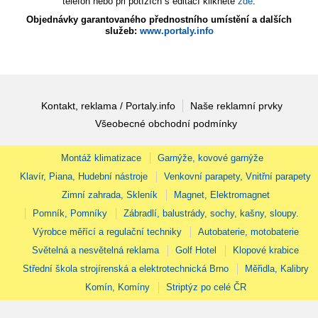
telefon nebo při potížích s editací klikněte
zde
.
Objednávky garantovaného přednostního umístění a dalších
služeb:
www.portaly.info
Kontakt, reklama / Portaly.info
Naše reklamní prvky
Všeobecné obchodní podmínky
Montáž klimatizace
Garnýže, kovové garnýže
Klavír, Piana, Hudební nástroje
Venkovní parapety, Vnitřní parapety
Zimní zahrada, Skleník
Magnet, Elektromagnet
Pomník, Pomníky
Zábradlí, balustrády, sochy, kašny, sloupy.
Výrobce měřící a regulační techniky
Autobaterie, motobaterie
Světelná a nesvětelná reklama
Golf Hotel
Klopové krabice
Střední škola strojírenská a elektrotechnická Brno
Měřidla, Kalibry
Komín, Komíny
Striptýz po celé ČR