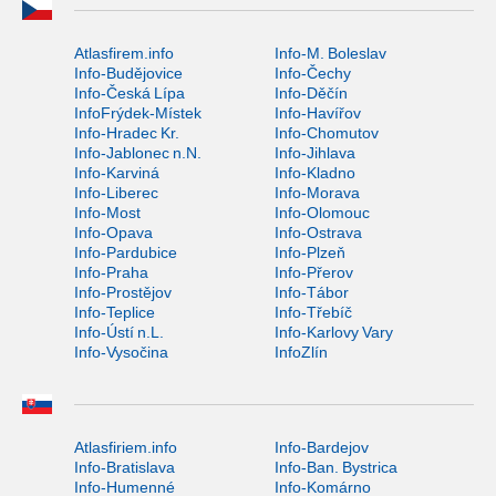
Atlasfirem.info
Info-M. Boleslav
Info-Budějovice
Info-Čechy
Info-Česká Lípa
Info-Děčín
InfoFrýdek-Místek
Info-Havířov
Info-Hradec Kr.
Info-Chomutov
Info-Jablonec n.N.
Info-Jihlava
Info-Karviná
Info-Kladno
Info-Liberec
Info-Morava
Info-Most
Info-Olomouc
Info-Opava
Info-Ostrava
Info-Pardubice
Info-Plzeň
Info-Praha
Info-Přerov
Info-Prostějov
Info-Tábor
Info-Teplice
Info-Třebíč
Info-Ústí n.L.
Info-Karlovy Vary
Info-Vysočina
InfoZlín
Atlasfiriem.info
Info-Bardejov
Info-Bratislava
Info-Ban. Bystrica
Info-Humenné
Info-Komárno