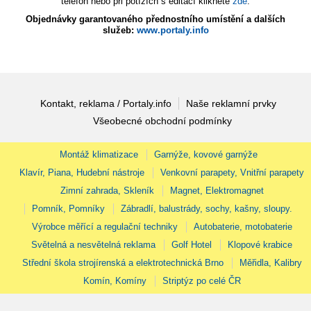
telefon nebo při potížích s editací klikněte
zde
.
Objednávky garantovaného přednostního umístění a dalších
služeb:
www.portaly.info
Kontakt, reklama / Portaly.info
Naše reklamní prvky
Všeobecné obchodní podmínky
Montáž klimatizace
Garnýže, kovové garnýže
Klavír, Piana, Hudební nástroje
Venkovní parapety, Vnitřní parapety
Zimní zahrada, Skleník
Magnet, Elektromagnet
Pomník, Pomníky
Zábradlí, balustrády, sochy, kašny, sloupy.
Výrobce měřící a regulační techniky
Autobaterie, motobaterie
Světelná a nesvětelná reklama
Golf Hotel
Klopové krabice
Střední škola strojírenská a elektrotechnická Brno
Měřidla, Kalibry
Komín, Komíny
Striptýz po celé ČR