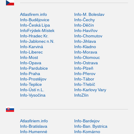
Atlasfirem.info
Info-M. Boleslav
Info-Budějovice
Info-Čechy
Info-Česká Lípa
Info-Děčín
InfoFrýdek-Místek
Info-Havířov
Info-Hradec Kr.
Info-Chomutov
Info-Jablonec n.N.
Info-Jihlava
Info-Karviná
Info-Kladno
Info-Liberec
Info-Morava
Info-Most
Info-Olomouc
Info-Opava
Info-Ostrava
Info-Pardubice
Info-Plzeň
Info-Praha
Info-Přerov
Info-Prostějov
Info-Tábor
Info-Teplice
Info-Třebíč
Info-Ústí n.L.
Info-Karlovy Vary
Info-Vysočina
InfoZlín
Atlasfiriem.info
Info-Bardejov
Info-Bratislava
Info-Ban. Bystrica
Info-Humenné
Info-Komárno