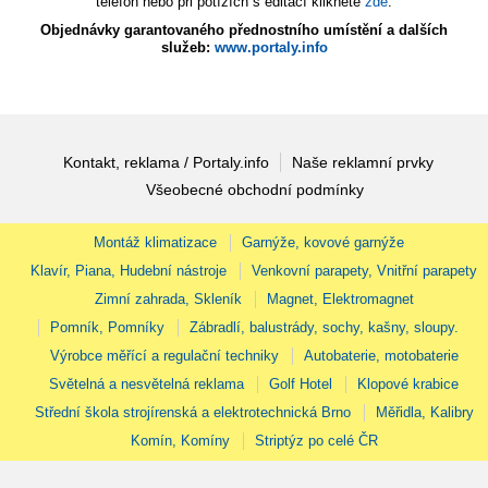
telefon nebo při potížích s editací klikněte
zde
.
Objednávky garantovaného přednostního umístění a dalších
služeb:
www.portaly.info
Kontakt, reklama / Portaly.info
Naše reklamní prvky
Všeobecné obchodní podmínky
Montáž klimatizace
Garnýže, kovové garnýže
Klavír, Piana, Hudební nástroje
Venkovní parapety, Vnitřní parapety
Zimní zahrada, Skleník
Magnet, Elektromagnet
Pomník, Pomníky
Zábradlí, balustrády, sochy, kašny, sloupy.
Výrobce měřící a regulační techniky
Autobaterie, motobaterie
Světelná a nesvětelná reklama
Golf Hotel
Klopové krabice
Střední škola strojírenská a elektrotechnická Brno
Měřidla, Kalibry
Komín, Komíny
Striptýz po celé ČR