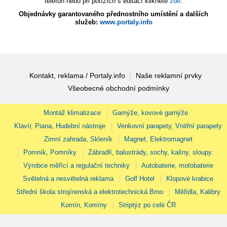
telefon nebo při potížích s editací klikněte
zde
.
Objednávky garantovaného přednostního umístění a dalších
služeb:
www.portaly.info
Kontakt, reklama / Portaly.info
Naše reklamní prvky
Všeobecné obchodní podmínky
Montáž klimatizace
Garnýže, kovové garnýže
Klavír, Piana, Hudební nástroje
Venkovní parapety, Vnitřní parapety
Zimní zahrada, Skleník
Magnet, Elektromagnet
Pomník, Pomníky
Zábradlí, balustrády, sochy, kašny, sloupy.
Výrobce měřící a regulační techniky
Autobaterie, motobaterie
Světelná a nesvětelná reklama
Golf Hotel
Klopové krabice
Střední škola strojírenská a elektrotechnická Brno
Měřidla, Kalibry
Komín, Komíny
Striptýz po celé ČR