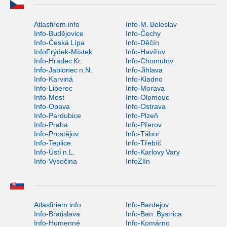
Atlasfirem.info
Info-M. Boleslav
Info-Budějovice
Info-Čechy
Info-Česká Lípa
Info-Děčín
InfoFrýdek-Místek
Info-Havířov
Info-Hradec Kr.
Info-Chomutov
Info-Jablonec n.N.
Info-Jihlava
Info-Karviná
Info-Kladno
Info-Liberec
Info-Morava
Info-Most
Info-Olomouc
Info-Opava
Info-Ostrava
Info-Pardubice
Info-Plzeň
Info-Praha
Info-Přerov
Info-Prostějov
Info-Tábor
Info-Teplice
Info-Třebíč
Info-Ústí n.L.
Info-Karlovy Vary
Info-Vysočina
InfoZlín
Atlasfiriem.info
Info-Bardejov
Info-Bratislava
Info-Ban. Bystrica
Info-Humenné
Info-Komárno