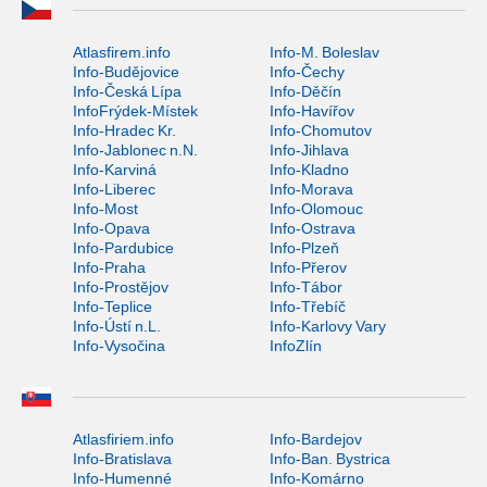
Atlasfirem.info
Info-M. Boleslav
Info-Budějovice
Info-Čechy
Info-Česká Lípa
Info-Děčín
InfoFrýdek-Místek
Info-Havířov
Info-Hradec Kr.
Info-Chomutov
Info-Jablonec n.N.
Info-Jihlava
Info-Karviná
Info-Kladno
Info-Liberec
Info-Morava
Info-Most
Info-Olomouc
Info-Opava
Info-Ostrava
Info-Pardubice
Info-Plzeň
Info-Praha
Info-Přerov
Info-Prostějov
Info-Tábor
Info-Teplice
Info-Třebíč
Info-Ústí n.L.
Info-Karlovy Vary
Info-Vysočina
InfoZlín
Atlasfiriem.info
Info-Bardejov
Info-Bratislava
Info-Ban. Bystrica
Info-Humenné
Info-Komárno