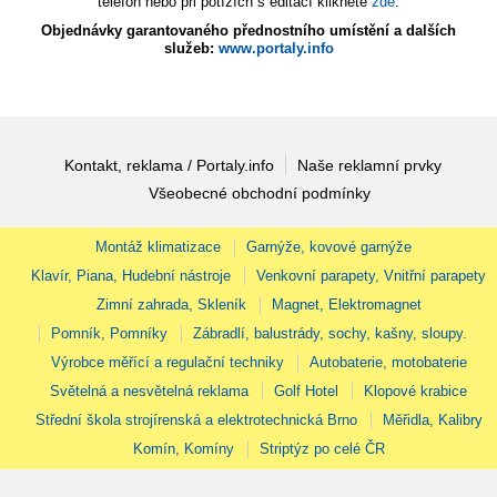
telefon nebo při potížích s editací klikněte
zde
.
Objednávky garantovaného přednostního umístění a dalších
služeb:
www.portaly.info
Kontakt, reklama / Portaly.info
Naše reklamní prvky
Všeobecné obchodní podmínky
Montáž klimatizace
Garnýže, kovové garnýže
Klavír, Piana, Hudební nástroje
Venkovní parapety, Vnitřní parapety
Zimní zahrada, Skleník
Magnet, Elektromagnet
Pomník, Pomníky
Zábradlí, balustrády, sochy, kašny, sloupy.
Výrobce měřící a regulační techniky
Autobaterie, motobaterie
Světelná a nesvětelná reklama
Golf Hotel
Klopové krabice
Střední škola strojírenská a elektrotechnická Brno
Měřidla, Kalibry
Komín, Komíny
Striptýz po celé ČR