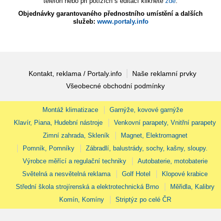
telefon nebo při potížích s editací klikněte
zde
.
Objednávky garantovaného přednostního umístění a dalších
služeb:
www.portaly.info
Kontakt, reklama / Portaly.info
Naše reklamní prvky
Všeobecné obchodní podmínky
Montáž klimatizace
Garnýže, kovové garnýže
Klavír, Piana, Hudební nástroje
Venkovní parapety, Vnitřní parapety
Zimní zahrada, Skleník
Magnet, Elektromagnet
Pomník, Pomníky
Zábradlí, balustrády, sochy, kašny, sloupy.
Výrobce měřící a regulační techniky
Autobaterie, motobaterie
Světelná a nesvětelná reklama
Golf Hotel
Klopové krabice
Střední škola strojírenská a elektrotechnická Brno
Měřidla, Kalibry
Komín, Komíny
Striptýz po celé ČR