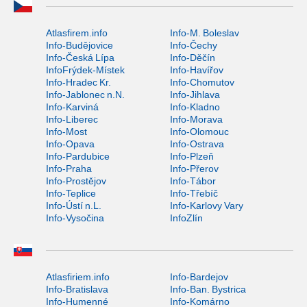
Atlasfirem.info
Info-M. Boleslav
Info-Budějovice
Info-Čechy
Info-Česká Lípa
Info-Děčín
InfoFrýdek-Místek
Info-Havířov
Info-Hradec Kr.
Info-Chomutov
Info-Jablonec n.N.
Info-Jihlava
Info-Karviná
Info-Kladno
Info-Liberec
Info-Morava
Info-Most
Info-Olomouc
Info-Opava
Info-Ostrava
Info-Pardubice
Info-Plzeň
Info-Praha
Info-Přerov
Info-Prostějov
Info-Tábor
Info-Teplice
Info-Třebíč
Info-Ústí n.L.
Info-Karlovy Vary
Info-Vysočina
InfoZlín
Atlasfiriem.info
Info-Bardejov
Info-Bratislava
Info-Ban. Bystrica
Info-Humenné
Info-Komárno