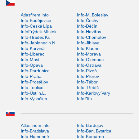
Atlasfirem.info
Info-M. Boleslav
Info-Budějovice
Info-Čechy
Info-Česká Lípa
Info-Děčín
InfoFrýdek-Místek
Info-Havířov
Info-Hradec Kr.
Info-Chomutov
Info-Jablonec n.N.
Info-Jihlava
Info-Karviná
Info-Kladno
Info-Liberec
Info-Morava
Info-Most
Info-Olomouc
Info-Opava
Info-Ostrava
Info-Pardubice
Info-Plzeň
Info-Praha
Info-Přerov
Info-Prostějov
Info-Tábor
Info-Teplice
Info-Třebíč
Info-Ústí n.L.
Info-Karlovy Vary
Info-Vysočina
InfoZlín
Atlasfiriem.info
Info-Bardejov
Info-Bratislava
Info-Ban. Bystrica
Info-Humenné
Info-Komárno