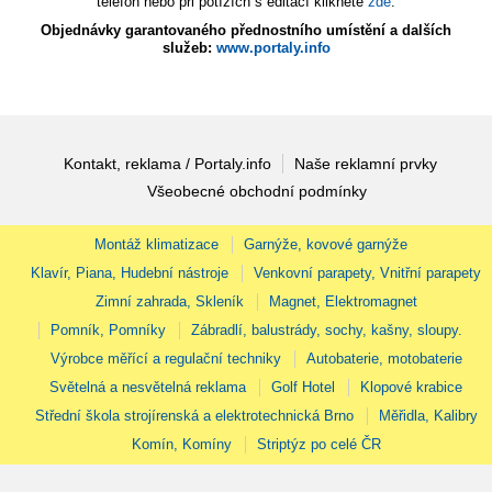
telefon nebo při potížích s editací klikněte
zde
.
Objednávky garantovaného přednostního umístění a dalších
služeb:
www.portaly.info
Kontakt, reklama / Portaly.info
Naše reklamní prvky
Všeobecné obchodní podmínky
Montáž klimatizace
Garnýže, kovové garnýže
Klavír, Piana, Hudební nástroje
Venkovní parapety, Vnitřní parapety
Zimní zahrada, Skleník
Magnet, Elektromagnet
Pomník, Pomníky
Zábradlí, balustrády, sochy, kašny, sloupy.
Výrobce měřící a regulační techniky
Autobaterie, motobaterie
Světelná a nesvětelná reklama
Golf Hotel
Klopové krabice
Střední škola strojírenská a elektrotechnická Brno
Měřidla, Kalibry
Komín, Komíny
Striptýz po celé ČR