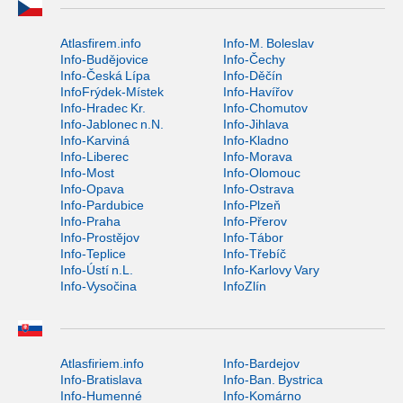
Atlasfirem.info
Info-M. Boleslav
Info-Budějovice
Info-Čechy
Info-Česká Lípa
Info-Děčín
InfoFrýdek-Místek
Info-Havířov
Info-Hradec Kr.
Info-Chomutov
Info-Jablonec n.N.
Info-Jihlava
Info-Karviná
Info-Kladno
Info-Liberec
Info-Morava
Info-Most
Info-Olomouc
Info-Opava
Info-Ostrava
Info-Pardubice
Info-Plzeň
Info-Praha
Info-Přerov
Info-Prostějov
Info-Tábor
Info-Teplice
Info-Třebíč
Info-Ústí n.L.
Info-Karlovy Vary
Info-Vysočina
InfoZlín
Atlasfiriem.info
Info-Bardejov
Info-Bratislava
Info-Ban. Bystrica
Info-Humenné
Info-Komárno