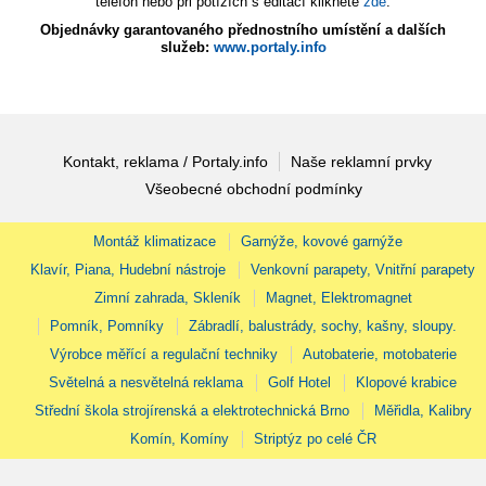
telefon nebo při potížích s editací klikněte
zde
.
Objednávky garantovaného přednostního umístění a dalších
služeb:
www.portaly.info
Kontakt, reklama / Portaly.info
Naše reklamní prvky
Všeobecné obchodní podmínky
Montáž klimatizace
Garnýže, kovové garnýže
Klavír, Piana, Hudební nástroje
Venkovní parapety, Vnitřní parapety
Zimní zahrada, Skleník
Magnet, Elektromagnet
Pomník, Pomníky
Zábradlí, balustrády, sochy, kašny, sloupy.
Výrobce měřící a regulační techniky
Autobaterie, motobaterie
Světelná a nesvětelná reklama
Golf Hotel
Klopové krabice
Střední škola strojírenská a elektrotechnická Brno
Měřidla, Kalibry
Komín, Komíny
Striptýz po celé ČR