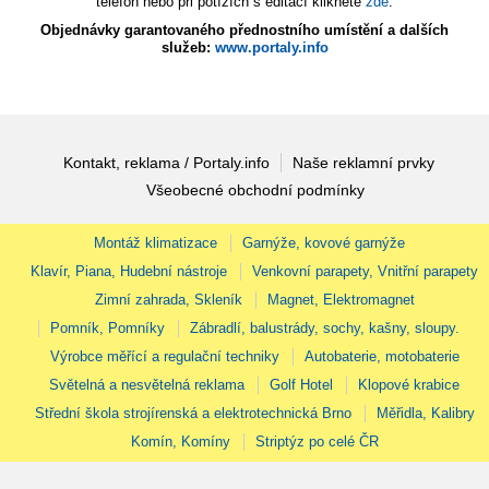
telefon nebo při potížích s editací klikněte
zde
.
Objednávky garantovaného přednostního umístění a dalších
služeb:
www.portaly.info
Kontakt, reklama / Portaly.info
Naše reklamní prvky
Všeobecné obchodní podmínky
Montáž klimatizace
Garnýže, kovové garnýže
Klavír, Piana, Hudební nástroje
Venkovní parapety, Vnitřní parapety
Zimní zahrada, Skleník
Magnet, Elektromagnet
Pomník, Pomníky
Zábradlí, balustrády, sochy, kašny, sloupy.
Výrobce měřící a regulační techniky
Autobaterie, motobaterie
Světelná a nesvětelná reklama
Golf Hotel
Klopové krabice
Střední škola strojírenská a elektrotechnická Brno
Měřidla, Kalibry
Komín, Komíny
Striptýz po celé ČR