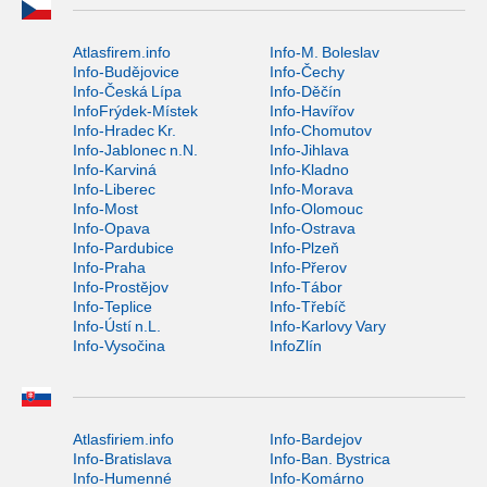
Atlasfirem.info
Info-M. Boleslav
Info-Budějovice
Info-Čechy
Info-Česká Lípa
Info-Děčín
InfoFrýdek-Místek
Info-Havířov
Info-Hradec Kr.
Info-Chomutov
Info-Jablonec n.N.
Info-Jihlava
Info-Karviná
Info-Kladno
Info-Liberec
Info-Morava
Info-Most
Info-Olomouc
Info-Opava
Info-Ostrava
Info-Pardubice
Info-Plzeň
Info-Praha
Info-Přerov
Info-Prostějov
Info-Tábor
Info-Teplice
Info-Třebíč
Info-Ústí n.L.
Info-Karlovy Vary
Info-Vysočina
InfoZlín
Atlasfiriem.info
Info-Bardejov
Info-Bratislava
Info-Ban. Bystrica
Info-Humenné
Info-Komárno