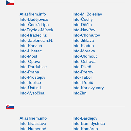
Atlasfirem.info
Info-M. Boleslav
Info-Budějovice
Info-Čechy
Info-Česká Lípa
Info-Děčín
InfoFrýdek-Místek
Info-Havířov
Info-Hradec Kr.
Info-Chomutov
Info-Jablonec n.N.
Info-Jihlava
Info-Karviná
Info-Kladno
Info-Liberec
Info-Morava
Info-Most
Info-Olomouc
Info-Opava
Info-Ostrava
Info-Pardubice
Info-Plzeň
Info-Praha
Info-Přerov
Info-Prostějov
Info-Tábor
Info-Teplice
Info-Třebíč
Info-Ústí n.L.
Info-Karlovy Vary
Info-Vysočina
InfoZlín
Atlasfiriem.info
Info-Bardejov
Info-Bratislava
Info-Ban. Bystrica
Info-Humenné
Info-Komárno