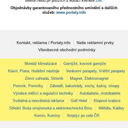
telefon nebo při potížích s editací klikněte
zde
.
Objednávky garantovaného přednostního umístění a dalších
služeb:
www.portaly.info
Kontakt, reklama / Portaly.info
Naše reklamní prvky
Všeobecné obchodní podmínky
Montáž klimatizace
Garnýže, kovové garnýže
Klavír, Piana, Hudební nástroje
Venkovní parapety, Vnitřní parapety
Zimní zahrada, Skleník
Magnet, Elektromagnet
Pomník, Pomníky
Zábradlí, balustrády, sochy, kašny, sloupy.
Výrobce měřící a regulační techniky
Autobaterie, motobaterie
Světelná a nesvětelná reklama
Golf Hotel
Klopové krabice
Střední škola strojírenská a elektrotechnická Brno
Měřidla, Kalibry
Komín, Komíny
Striptýz po celé ČR