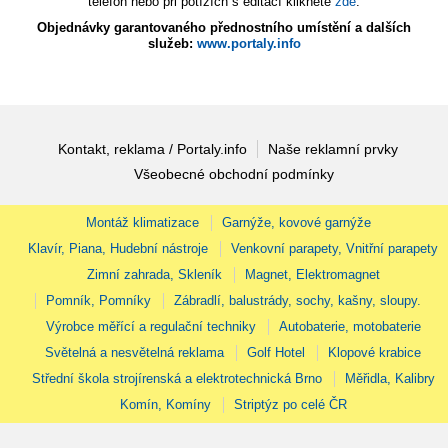
telefon nebo při potížích s editací klikněte
zde
.
Objednávky garantovaného přednostního umístění a dalších
služeb:
www.portaly.info
Kontakt, reklama / Portaly.info
Naše reklamní prvky
Všeobecné obchodní podmínky
Montáž klimatizace
Garnýže, kovové garnýže
Klavír, Piana, Hudební nástroje
Venkovní parapety, Vnitřní parapety
Zimní zahrada, Skleník
Magnet, Elektromagnet
Pomník, Pomníky
Zábradlí, balustrády, sochy, kašny, sloupy.
Výrobce měřící a regulační techniky
Autobaterie, motobaterie
Světelná a nesvětelná reklama
Golf Hotel
Klopové krabice
Střední škola strojírenská a elektrotechnická Brno
Měřidla, Kalibry
Komín, Komíny
Striptýz po celé ČR