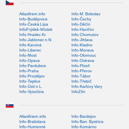
Atlasfirem.info
Info-M. Boleslav
Info-Budějovice
Info-Čechy
Info-Česká Lípa
Info-Děčín
InfoFrýdek-Místek
Info-Havířov
Info-Hradec Kr.
Info-Chomutov
Info-Jablonec n.N.
Info-Jihlava
Info-Karviná
Info-Kladno
Info-Liberec
Info-Morava
Info-Most
Info-Olomouc
Info-Opava
Info-Ostrava
Info-Pardubice
Info-Plzeň
Info-Praha
Info-Přerov
Info-Prostějov
Info-Tábor
Info-Teplice
Info-Třebíč
Info-Ústí n.L.
Info-Karlovy Vary
Info-Vysočina
InfoZlín
Atlasfiriem.info
Info-Bardejov
Info-Bratislava
Info-Ban. Bystrica
Info-Humenné
Info-Komárno