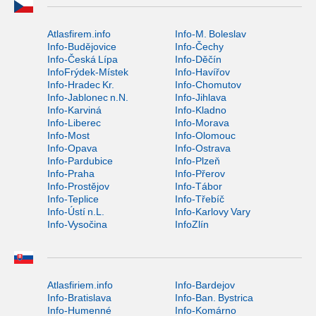
Atlasfirem.info
Info-M. Boleslav
Info-Budějovice
Info-Čechy
Info-Česká Lípa
Info-Děčín
InfoFrýdek-Místek
Info-Havířov
Info-Hradec Kr.
Info-Chomutov
Info-Jablonec n.N.
Info-Jihlava
Info-Karviná
Info-Kladno
Info-Liberec
Info-Morava
Info-Most
Info-Olomouc
Info-Opava
Info-Ostrava
Info-Pardubice
Info-Plzeň
Info-Praha
Info-Přerov
Info-Prostějov
Info-Tábor
Info-Teplice
Info-Třebíč
Info-Ústí n.L.
Info-Karlovy Vary
Info-Vysočina
InfoZlín
Atlasfiriem.info
Info-Bardejov
Info-Bratislava
Info-Ban. Bystrica
Info-Humenné
Info-Komárno