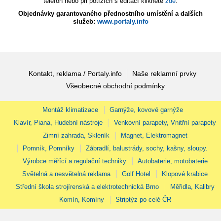
telefon nebo při potížích s editací klikněte
zde
.
Objednávky garantovaného přednostního umístění a dalších
služeb:
www.portaly.info
Kontakt, reklama / Portaly.info
Naše reklamní prvky
Všeobecné obchodní podmínky
Montáž klimatizace
Garnýže, kovové garnýže
Klavír, Piana, Hudební nástroje
Venkovní parapety, Vnitřní parapety
Zimní zahrada, Skleník
Magnet, Elektromagnet
Pomník, Pomníky
Zábradlí, balustrády, sochy, kašny, sloupy.
Výrobce měřící a regulační techniky
Autobaterie, motobaterie
Světelná a nesvětelná reklama
Golf Hotel
Klopové krabice
Střední škola strojírenská a elektrotechnická Brno
Měřidla, Kalibry
Komín, Komíny
Striptýz po celé ČR